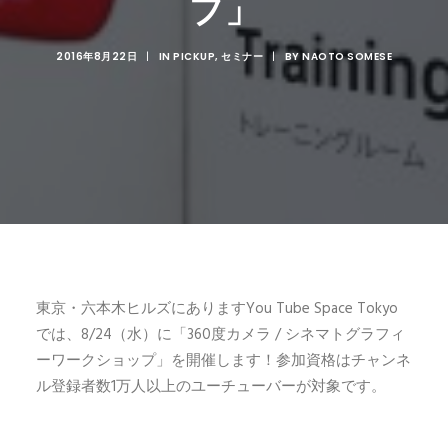
プ」
2016年8月22日
|
IN
PICKUP
,
セミナー
|
BY
NAOTO SOMESE
東京・六本木ヒルズにありますYou Tube Space Tokyo
では、8/24（水）に「360度カメラ / シネマトグラフィ
ーワークショップ」を開催します！参加資格はチャンネ
ル登録者数1万人以上のユーチューバーが対象です。