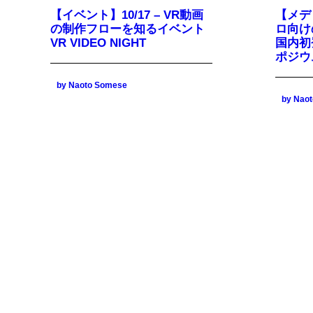
【イベント】10/17 – VR動画
【メディ
の制作フローを知るイベント
ロ向け
VR VIDEO NIGHT
国内初登
ポジウ
by Naoto Somese
by Nao
2016年9月20日
【雑誌執筆】ビデオSALON