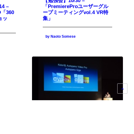
【勉強会】10/30 –
4 –
「PremiereProユーザーグル
O「360
ープミーティングvol.4 VR特
ョッ
集」
by Naoto Somese
2016年9月12日
【第152回 関西電塾】『360