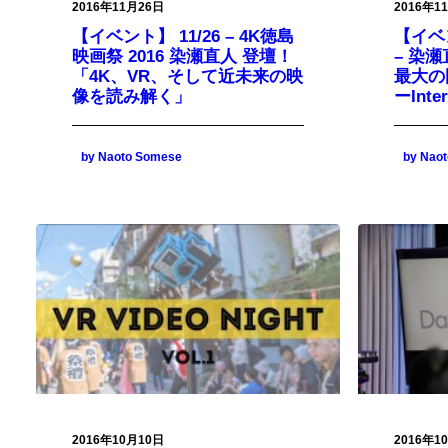
2016年11月26日
2016年1
【イベント】 11/26 – 4K徳島
【イベント
映画祭 2016 染瀬直人 登壇！
– 染
「4K、VR、そして近未来の映
最大の
像を読み解く」
ーInte
by Naoto Somese
by Nao
2016年10月10日
2016年1